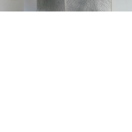
left:
Before we had any experience of evils to come, graphite op paper, 58 x 79 cm, 2016
right:
Duik 1, graphite on paper, 365 x 240 cm, 2015 & Duik 3, graphite on paper, 365 x 240 cm,
2015