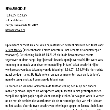
BEWAERSCHOLE
18.06.05 15.21.25
solo exhibition
Burgh-Haamstede NL 2019
bewaerschole.nl
Op 5 maart bezocht Alex de Vries mijn atelier en schreef hierover een tekst voor
Mister Motley
(Atelierbezoek: Femke Gerestein - het lichaam als onderwerp en
voorwerp). De tekening 18.06.05 15.21.25 die in de Bewaerschole rechts
tegenover de deur hangt, lag tijdens dit bezoek op mijn werktafel. Het werk was
toen nog in de maak voor deze tentoonstelling. In Alex’ tekst beschrijft hij het
werkproces van deze tekening van de tekening 18.06.07 16.54.49 die hier rechts
naast de deur hangt. De titels refereren aan de momenten waarop ik de foto’s
nam die ten grondslag liggen aan de tekeningen.
De werken op kleinere formaten in de tentoonstelling heb ik op een andere
manier gemaakt. Tijdens dit werkproces wrijf ik mezelf in met grafietpoeder en
werp ik me op het papier op de vloer van mijn atelier. Vervolgens werk ik verder
op en met de beelden die voortkomen uit de kortstondige klap van mijn lichaam
op het papier. Voor de twee beschreven tekeningen op groter formaat heb ik me