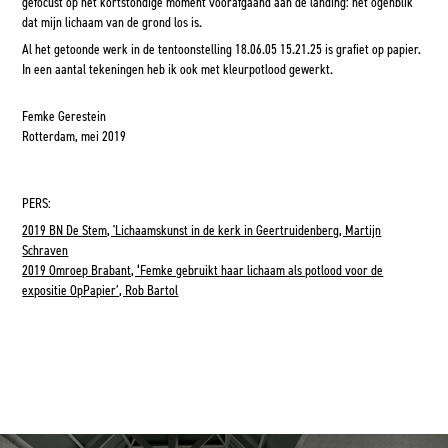
gefocust op het kortstondige moment voorafgaand aan de landing: het ogenblik
dat mijn lichaam van de grond los is.
Al het getoonde werk in de tentoonstelling 18.06.05 15.21.25 is grafiet op papier.
In een aantal tekeningen heb ik ook met kleurpotlood gewerkt.
Femke Gerestein
Rotterdam, mei 2019​​​​​​​
PERS:
2019 BN De Stem, 'Lichaamskunst in de kerk in Geertruidenberg, Martijn
Schraven
2019 Omroep Brabant, ‘Femke gebruikt haar lichaam als potlood voor de
expositie OpPapier’, Rob Bartol